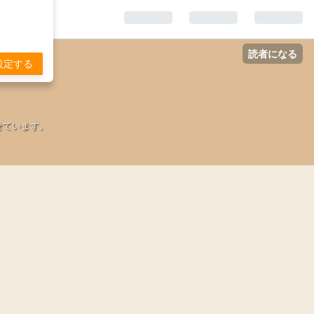
読者になる
設定する
せています。