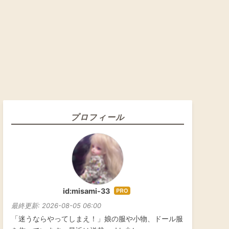
プロフィール
id:misami-33
はて
なブ
最終更新:
2026-08-05 06:00
ログ
「迷うならやってしまえ！」娘の服や小物、ドール服
Pro