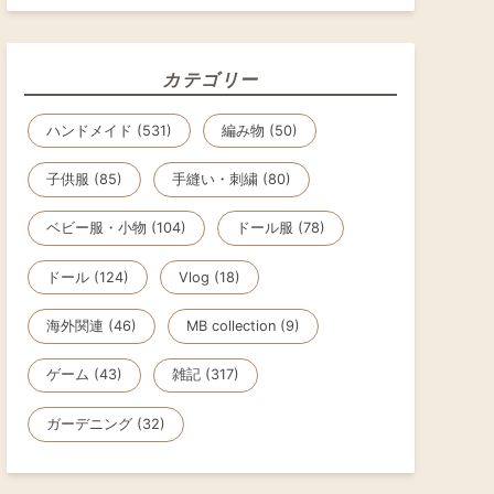
カテゴリー
ハンドメイド (531)
編み物 (50)
子供服 (85)
手縫い・刺繍 (80)
ベビー服・小物 (104)
ドール服 (78)
ドール (124)
Vlog (18)
海外関連 (46)
MB collection (9)
ゲーム (43)
雑記 (317)
ガーデニング (32)