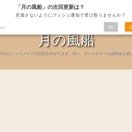
「月の風船」の次回更新は？
見逃さないようにプッシュ通知で受け取りませんか？
No
ush7
月の風船
中心にハンドメイドの記録をのせてます。時々、ゲームやドール服関連も載